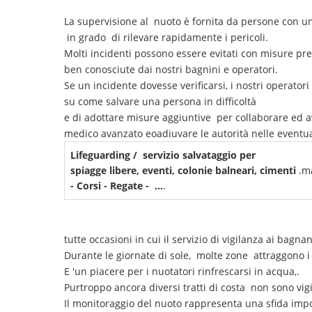
La supervisione al nuoto è fornita da persone con un
in grado di rilevare rapidamente i pericoli.
Molti incidenti possono essere evitati con misure pr
ben conosciute dai nostri bagnini e operatori.
Se un incidente dovesse verificarsi, i nostri operato
su come salvare una persona in difficoltà
e di adottare misure aggiuntive per collaborare ed av
medico avanzato eoadiuvare le autorità nelle eventual
Lifeguarding / servizio salvataggio per
spiagge libere, eventi, colonie balneari, cimenti
.m
- Corsi - Regate - ...
.
tutte occasioni in cui il servizio di vigilanza ai bagna
Durante le giornate di sole, molte zone attraggono i
E 'un piacere per i nuotatori rinfrescarsi in acqua,.
Purtroppo ancora diversi tratti di costa non sono vigi
Il monitoraggio del nuoto rappresenta una sfida impo