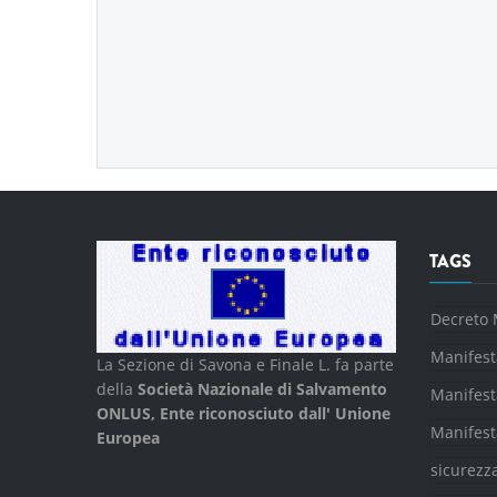
TAGS
Decreto 
Manifest
La Sezione di Savona e Finale L. fa parte
della
Società Nazionale di Salvamento
Manifest
ONLUS, Ente riconosciuto dall' Unione
Manifest
Europea
sicurezz