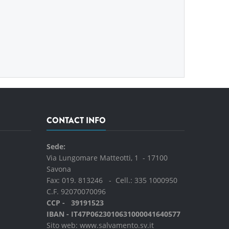
CONTACT INFO
Sede:
Via Lungomare Matteotti, 1 - 17100
Savona
Fax: 019. 813246 - Cell.:
335 1000950
C.F. 92070070096
CCP - 39191523
IBAN - IT47P0623010631000041640577
Sito web:
www.salvamento.sv.it