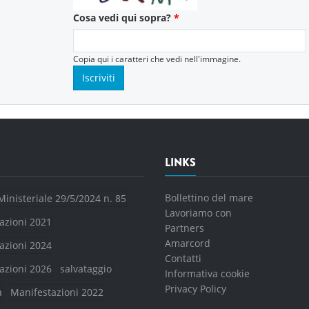
Cosa vedi qui sopra?
*
Copia qui i caratteri che vedi nell'immagine.
LINKS
Bollettino del mare
Ministeriale 29/5/2024 n. 85
Lavoriamo con
azioni 2021
Partners
Amarcord
azioni 2024
Contatti
azioni 2026
salvataggio
Informativa cookie
Privacy Policy
a
Manifestazioni 2022