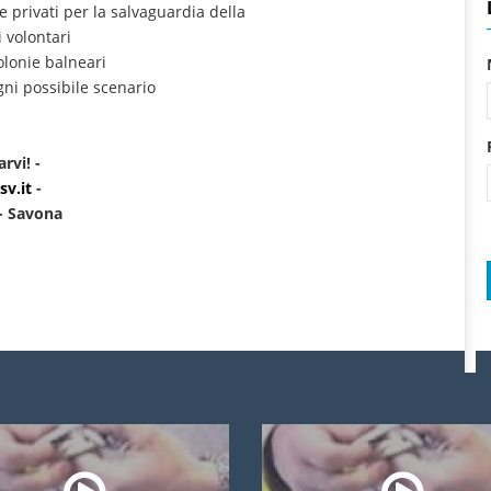
e privati per la salvaguardia della
 volontari
olonie balneari
gni possibile scenario
rvi! -
v.it
-
 - Savona