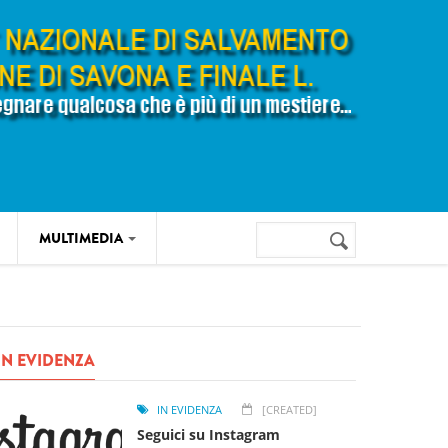
Cerca
MULTIMEDIA
Form di
ricerca
IN EVIDENZA
IN EVIDENZA
[CREATED]
Seguici su Instagram