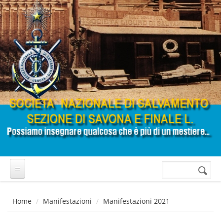
Salta al contenuto principale
Cerca
Form di
ricerca
Home
Manifestazioni
Manifestazioni 2021