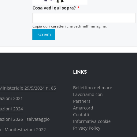
Cosa vedi qui sopra?
*
Copia qui i caratteri che vedi nell'immagine.
LINKS
Bollettino del mare
Ministeriale 29/5/2024 n. 85
Lavoriamo con
azioni 2021
Partners
Amarcord
azioni 2024
Contatti
azioni 2026
salvataggio
Informativa cookie
Privacy Policy
a
Manifestazioni 2022