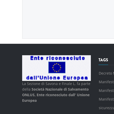
TAGS
Decreto 
Manifest
La Sezione di Savona e Finale L. fa parte
della
Società Nazionale di Salvamento
Manifest
ONLUS, Ente riconosciuto dall' Unione
Manifest
Europea
sicurezz