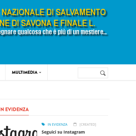
Cerca
MULTIMEDIA
Form di
ricerca
IN EVIDENZA
IN EVIDENZA
[CREATED]
Seguici su Instagram