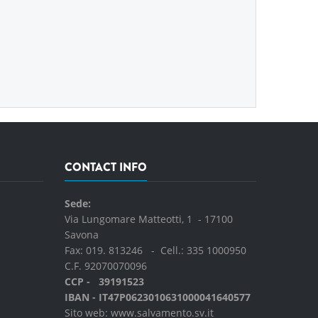
CONTACT INFO
Sede:
Via Lungomare Matteotti, 1 - 17100
Savona
Fax: 019. 813246 - Cell.:
335 1000950
C.F. 92070070096
CCP - 39191523
IBAN - IT47P0623010631000041640577
Sito web:
www.salvamento.sv.it