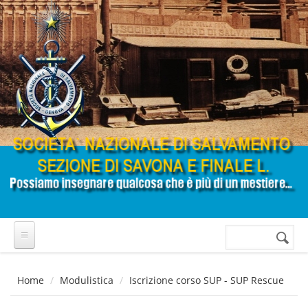
Salta al contenuto principale
Cerca
Form di
ricerca
Home
Modulistica
Iscrizione corso SUP - SUP Rescue