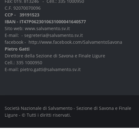
Fax: 019. 813246 - Cell.:
335 1000950
C.F. 92070070096
CCP - 39191523
IBAN - IT47P0623010631000041640577
Sito web:
www.salvamento.sv.it
E-mail: -
segreteria@salvamento.sv.it
facebook -
http://www.facebook.com/SalvamentoSavona
Pietro Gatti
Direttore della Sezione di Savona e Finale Ligure
Cell.:
335 1000950
E-mail:
pietro.gatti@salvamento.sv.it
Società Nazionale di Salvamento - Sezione di Savona e Finale
Ligure - © Tutti i diritti riservati.