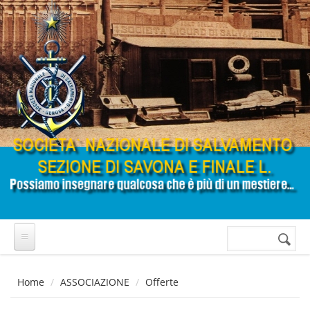
Salta al contenuto principale
Cerca
Form di
ricerca
Home
ASSOCIAZIONE
Offerte