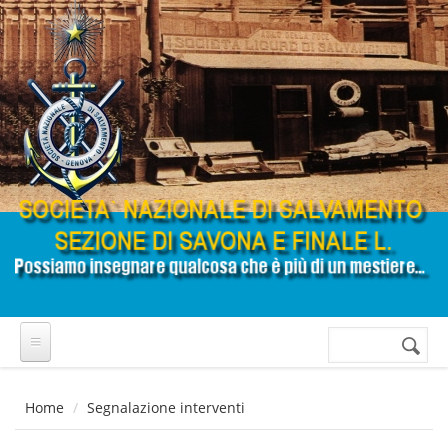
Salta al contenuto principale
Cerca
Form di
ricerca
Home
Segnalazione interventi