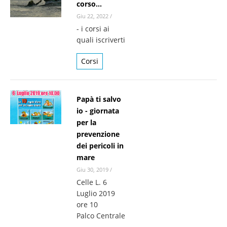
corso...
Giu 22, 2022
/
- i corsi ai
quali iscriverti
Corsi
Papà ti salvo
io - giornata
per la
prevenzione
dei pericoli in
mare
Giu 30, 2019
/
Celle L. 6
Luglio 2019
ore 10
Palco Centrale