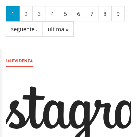
Pagine
…
1
2
3
4
5
6
7
8
9
seguente ›
ultima »
IN EVIDENZA