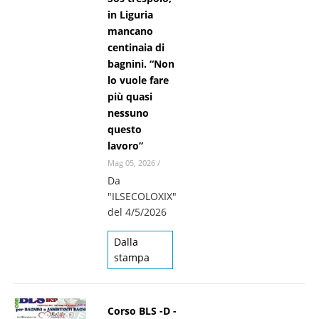
in Liguria
mancano
centinaia di
bagnini. “Non
lo vuole fare
più quasi
nessuno
questo
lavoro”
Mag 05, 2026
/
Da
"ILSECOLOXIX"
del 4/5/2026
Dalla
stampa
Corso BLS -D -